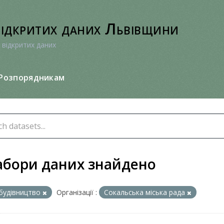
відкритих даних Львівщини
 відкритих даних
Розпорядникам
абори даних знайдено
будівництво
Організації :
Сокальська міська рада