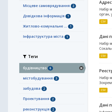
Адрес
Місцеве самоврядування
2
Набір м
орган, 
Довідкова інформація
1
CSV
Житлово-комунальне ...
1
Дані п
Інфраструктура міста
1
Набір м
Сокальс
Теги
CSV
будівництво
6
Реєстр
Набір м
містобудування
3
Зокрема
забудова
2
CSV
Проектування
2
Дані 
реконструкція
2
Інформа