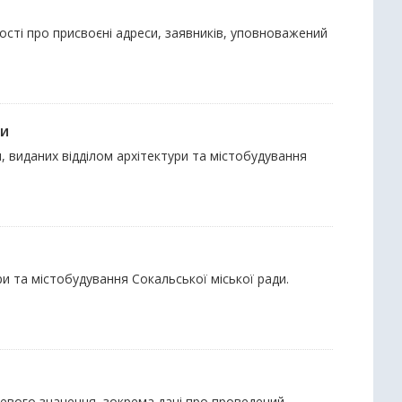
мості про присвоєні адреси, заявників, уповноважений
ди
, виданих відділом архітектури та містобудування
ри та містобудування Сокальської міської ради.
сцевого значення, зокрема дані про проведений