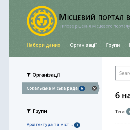
Перейти
до
Місцевий портал 
вмісту
Типове рішення Місцевого порталу
Набори даних
Організації
Групи
Організації
Сокальська міська рада
6
6 н
Групи
Теги:
Архітектура та міст...
3