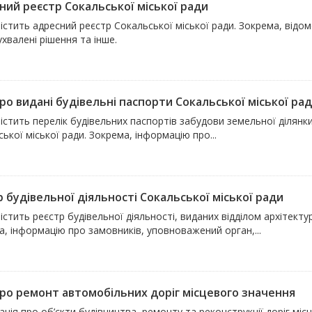
ний реєстр Сокальської міської ради
істить адресний реєстр Сокальської міської ради. Зокрема, відо
ухвалені рішення та інше.
ро видані будівельні паспорти Сокальської міської ра
істить перелік будівельних паспортів забудови земельної ділянки
ької міської ради. Зокрема, інформацію про...
 будівельної діяльності Сокальської міської ради
істить реєстр будівельної діяльності, виданих відділом архітекту
, інформацію про замовників, уповноважений орган,...
про ремонт автомобільних доріг місцевого значення
ція про об’єкти будівництва, ремонту та реконструкції доріг мі