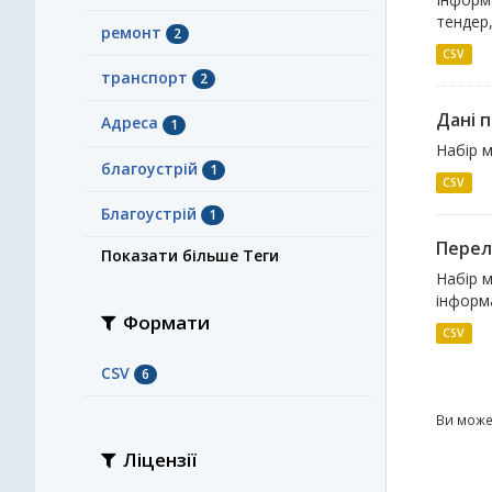
тендер
ремонт
2
CSV
транспорт
2
Дані 
Адреса
1
Набір м
благоустрій
1
CSV
Благоустрій
1
Перел
Показати більше Теги
Набір м
інформа
Формати
CSV
CSV
6
Ви може
Ліцензії