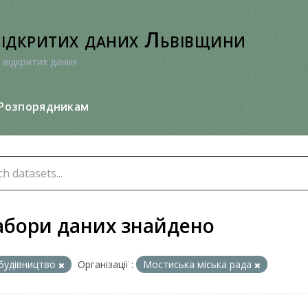
відкритих даних Львівщини
 відкритих даних
Розпорядникам
абори даних знайдено
будівництво
Організації :
Мостиська міська рада