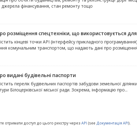
, джерела фінансування, стан ремонту тощо
про розміщення спецтехніки, що використовується для 
містить кінцеві точки API (інтерфейсу прикладного програмуванн
іння комунальним транспортом, що надають дані про розміщення.
про видані будівельні паспорти
містить перелік будівельних паспортів забудови земельної ділян
тури Білоцерківської міської ради. Зокрема, інформацію про...
те отримати доступ до цього реєстру через
API
(see
Документація API
).