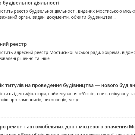
р будівельної діяльності
істить реєстр будівельної діяльності, виданих Мостиською міськ
ажений орган, видані документи, об’єкти будівництва,...
ний реєстр
істить адресний реєстр Мостиської міської ради. Зокрема, відом
ухвалені рішення та інше
ік титулів на проведення будівництва — нового будівни
істить ідентифікатори, найменування об’єктів, опис, очікувану т
цію про замовників, виконавців, місце...
про ремонт автомобільних доріг місцевого значення Мо
ція про об’єкти будівництва, ремонту та реконструкції доріг мі