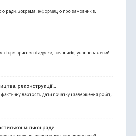
ою ради. Зокрема, інформацію про замовників,
ості про присвоєні адреси, заявників, уповноважений
цтва, реконструкції...
а фактичну вартості, дати початку і завершення робіт,
стиської міської ради
сцевого значення, зокрема дані про проведений