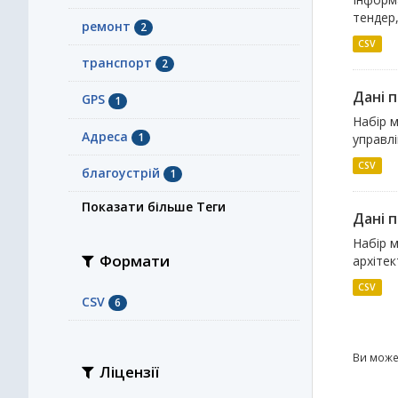
тендер
ремонт
2
CSV
транспорт
2
Дані 
GPS
1
Набір 
Адреса
1
управл
CSV
благоустрій
1
Показати більше Теги
Дані 
Набір 
Формати
архітек
CSV
CSV
6
Ви може
Ліцензії