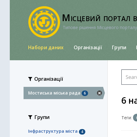
Перейти
до
Місцевий портал 
вмісту
Типове рішення Місцевого порталу
Набори даних
Організації
Групи
Організації
Мостиська міська рада
6
6 н
Групи
Теги:
Інфраструктура міста
4