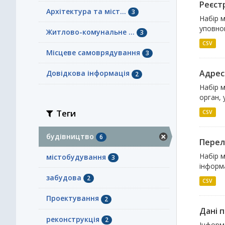
Реєст
Архітектура та міст...
3
Набір м
уповнов
Житлово-комунальне ...
3
CSV
Місцеве самоврядування
3
Адрес
Довідкова інформація
2
Набір м
орган, 
Теги
CSV
будівництво
6
Перел
Набір м
містобудування
3
інформа
забудова
2
CSV
Проектування
2
Дані 
реконструкція
2
Інформа