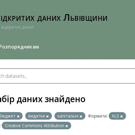
відкритих даних Львівщини
 відкритих даних
Розпорядникам
абір даних знайдено
бюджет
видатки
капітальні
Формати:
XLS
:
Creative Commons Attribution