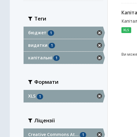
Капіта
Теги
Капітал
XLS
бюджет
1
видатки
1
Ви може
капітальні
1
Формати
XLS
1
Ліцензії
Creative Commons At...
1