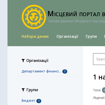
Перейти
до
Місцевий портал 
вмісту
Типове рішення Місцевого порталу
Набори даних
Організації
Групи
Організації
Департамент фінансі...
1
1 н
Групи
Теги:
Ліцензії
Бюджет
1