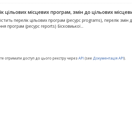
к цільових місцевих програм, змін до цільових місцевих
істить перелік цільових програм (ресурс programs), перелік змін 
ня програм (ресурс reports) Бісковиької...
те отримати доступ до цього реєстру через
API
(see
Документація API
).