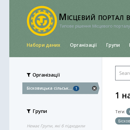
Перейти
до
Місцевий портал 
вмісту
Типове рішення Місцевого порталу
Набори даних
Організації
Групи
Організації
Бісковицька сільськ...
1
1 н
Групи
Теги:
Біско
Немає Групи, які б підходили