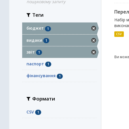
пошуковому запиту
Перелі
Теги
Набір м
виконан
бюджет
1
CSV
видаки
1
звіт
1
Ви може
паспорт
1
фінансування
1
Формати
CSV
1