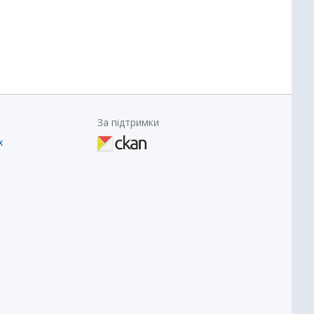
За підтримки
х