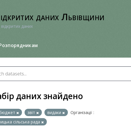
відкритих даних Львівщини
 відкритих даних
Розпорядникам
абір даних знайдено
бюджет
звіт
видаки
Організації :
вицька сільська рада