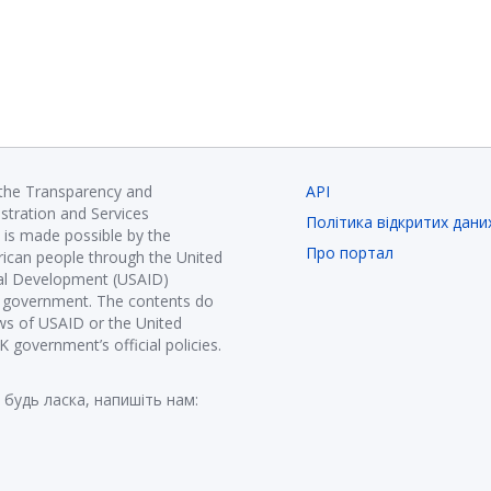
 the Transparency and
API
istration and Services
Політика відкритих дани
is made possible by the
Про портал
ican people through the United
nal Development (USAID)
K government. The contents do
ews of USAID or the United
government’s official policies.
 будь ласка, напишіть нам: