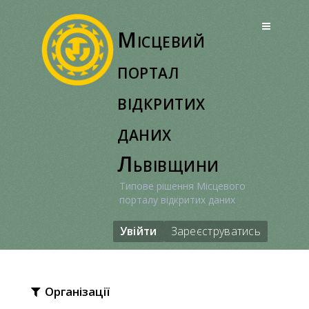
Перейти
до
Місцевий
вмісту
портал
відкритих
даних
Львівщини
Типове рішення Місцевого
порталу відкритих даних
Увійти
Зареєструватись
Організації