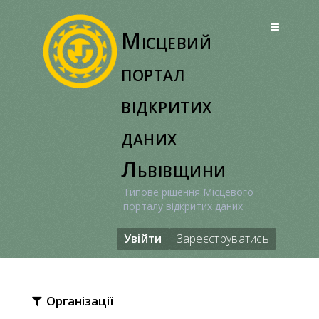
Перейти
до
Місцевий
вмісту
портал
відкритих
даних
Львівщини
Типове рішення Місцевого
порталу відкритих даних
Увійти
Зареєструватись
Організації