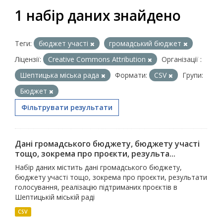
1 набір даних знайдено
Теги:
бюджет участі
громадський бюджет
Ліцензії:
Creative Commons Attribution
Організації :
Шептицька міська рада
Формати:
CSV
Групи:
Бюджет
Фільтрувати результати
Дані громадського бюджету, бюджету участі
тощо, зокрема про проєкти, результа...
Набір даних містить дані громадського бюджету,
бюджету участі тощо, зокрема про проєкти, результати
голосування, реалізацію підтриманих проєктів в
Шептицькій міській раді
CSV