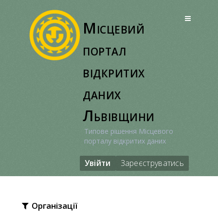
Перейти
до
Місцевий
вмісту
портал
відкритих
даних
Львівщини
Типове рішення Місцевого
порталу відкритих даних
Увійти
Зареєструватись
Організації