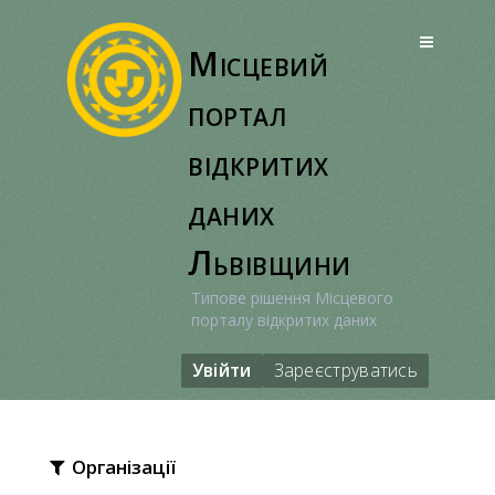
Перейти
до
Місцевий
вмісту
портал
відкритих
даних
Львівщини
Типове рішення Місцевого
порталу відкритих даних
Увійти
Зареєструватись
Організації