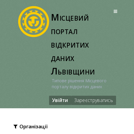
Перейти
до
Місцевий
вмісту
портал
відкритих
даних
Львівщини
Типове рішення Місцевого
порталу відкритих даних
Увійти
Зареєструватись
Організації