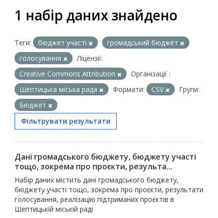
1 набір даних знайдено
Теги:
бюджет участі
громадський бюджет
голосування
Ліцензії:
Creative Commons Attribution
Організації :
Шептицька міська рада
Формати:
CSV
Групи:
Бюджет
Фільтрувати результати
Дані громадського бюджету, бюджету участі
тощо, зокрема про проєкти, результа...
Набір даних містить дані громадського бюджету,
бюджету участі тощо, зокрема про проєкти, результати
голосування, реалізацію підтриманих проєктів в
Шептицькій міській раді