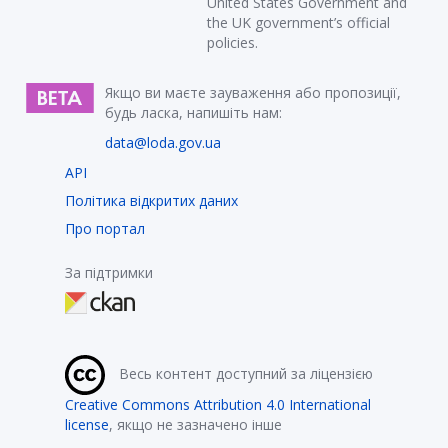
United States Government and
the UK government’s official
policies.
Якщо ви маєте зауваження або пропозиції,
будь ласка, напишіть нам:
data@loda.gov.ua
API
Політика відкритих даних
Про портал
За підтримки
Весь контент доступний за ліцензією
Creative Commons Attribution 4.0 International
license
, якщо не зазначено інше