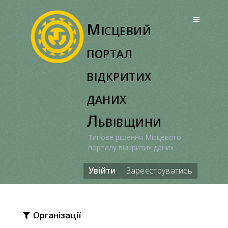
Перейти
до
Місцевий
вмісту
портал
відкритих
даних
Львівщини
Типове рішення Місцевого
порталу відкритих даних
Увійти
Зареєструватись
Організації