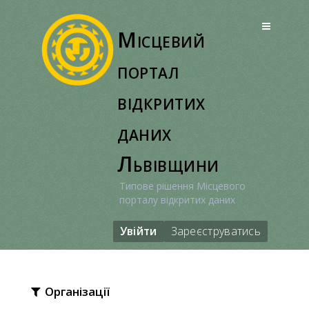
Перейти
до
Місцевий
вмісту
портал
відкритих
даних
Львівщини
Типове рішення Місцевого
порталу відкритих даних
Увійти
Зареєструватись
Організації