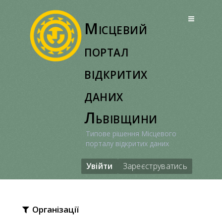
Перейти
до
Місцевий
вмісту
портал
відкритих
даних
Львівщини
Типове рішення Місцевого
порталу відкритих даних
Увійти
Зареєструватись
Організації