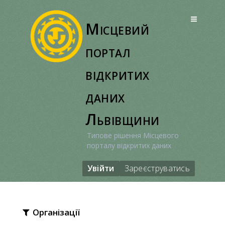
Перейти
до
Місцевий
вмісту
портал
відкритих
даних
Львівщини
Типове рішення Місцевого
порталу відкритих даних
Увійти
Зареєструватись
Організації