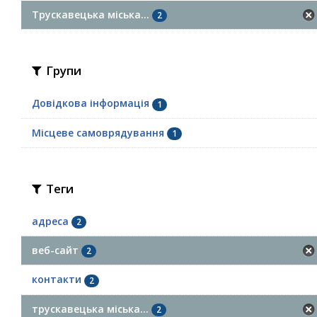
Трускавецька міська...
2
Групи
Довідкова інформація
1
Місцеве самоврядування
1
Теги
адреса
2
веб-сайт
2
контакти
2
трускавецька міська...
2