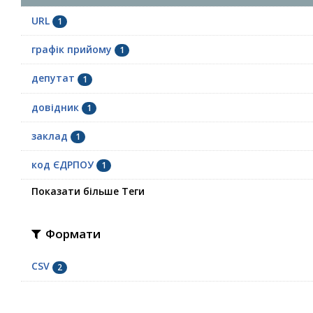
URL
1
графік прийому
1
депутат
1
довідник
1
заклад
1
код ЄДРПОУ
1
Показати більше Теги
Формати
CSV
2