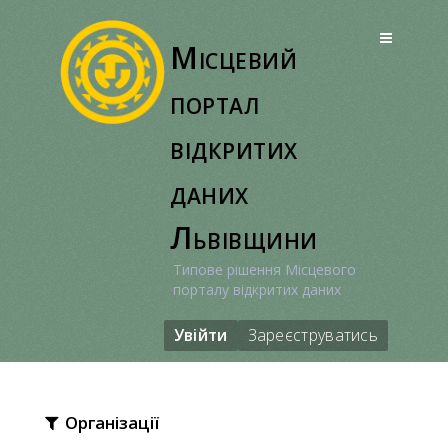
Перейти
до
Місцевий
вмісту
портал
відкритих
даних
Львівщини
Типове рішення Місцевого
порталу відкритих даних
Увійти
Зареєструватись
Організації