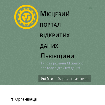
Перейти
до
Місцевий
вмісту
портал
відкритих
даних
Львівщини
Типове рішення Місцевого
порталу відкритих даних
Увійти
Зареєструватись
Організації