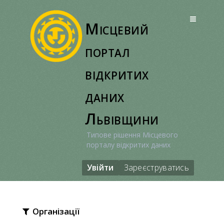
Перейти
до
Місцевий
вмісту
портал
відкритих
даних
Львівщини
Типове рішення Місцевого
порталу відкритих даних
Увійти
Зареєструватись
Організації