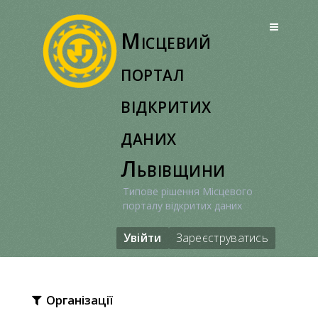
Перейти
до
Місцевий
вмісту
портал
відкритих
даних
Львівщини
Типове рішення Місцевого
порталу відкритих даних
Увійти
Зареєструватись
Організації