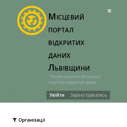
Перейти
до
Місцевий
вмісту
портал
відкритих
даних
Львівщини
Типове рішення Місцевого
порталу відкритих даних
Увійти
Зареєструватись
Організації