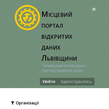
Перейти
до
Місцевий
вмісту
портал
відкритих
даних
Львівщини
Типове рішення Місцевого
порталу відкритих даних
Увійти
Зареєструватись
Організації