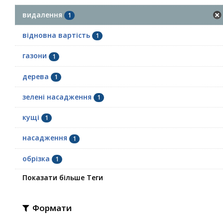
видалення
1
відновна вартість
1
газони
1
дерева
1
зелені насадження
1
кущі
1
насадження
1
обрізка
1
Показати більше Теги
Формати