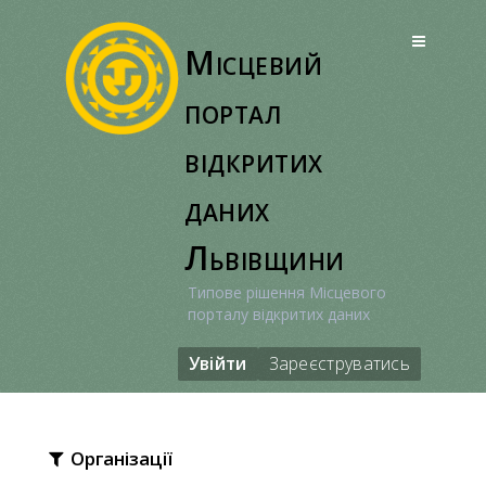
Перейти
до
Місцевий
вмісту
портал
відкритих
даних
Львівщини
Типове рішення Місцевого
порталу відкритих даних
Увійти
Зареєструватись
Організації