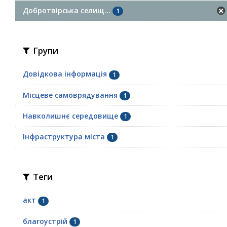
Добротвірська селищ...
1
Групи
Довідкова інформація
1
Місцеве самоврядування
1
Навколишнє середовище
1
Інфраструктура міста
1
Теги
акт
1
благоустрій
1