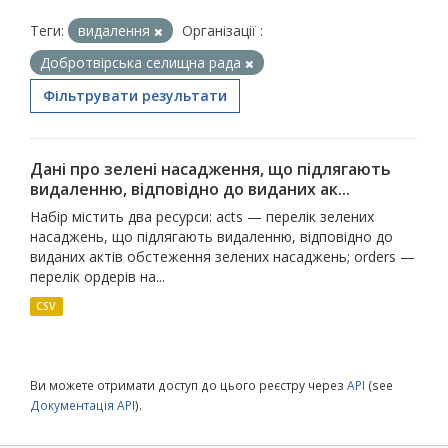
Теги:
видалення
Організації :
Добротвірська селищна рада
Фільтрувати результати
Дані про зелені насадження, що підлягають
видаленню, відповідно до виданих ак...
Набір містить два ресурси: acts — перелік зелених
насаджень, що підлягають видаленню, відповідно до
виданих актів обстеження зелених насаджень; orders —
перелік ордерів на...
CSV
Ви можете отримати доступ до цього реєстру через
API
(see
Документація API
).