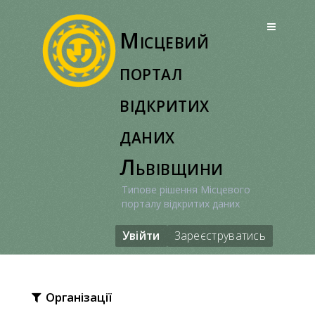
Перейти
до
Місцевий
вмісту
портал
відкритих
даних
Львівщини
Типове рішення Місцевого
порталу відкритих даних
Увійти
Зареєструватись
Організації