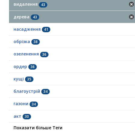
видалення
43
дерева
43
насадження
41
обрізка
38
озеленення
36
ордер
36
кущі
35
благоустрій
34
газони
34
акт
30
Показати більше Теги