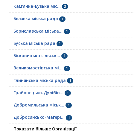
Кам'янка-Бузька міс...
2
Белзька міська рада
1
Бориславська міська...
1
Буська міська рада
1
Бісковицька сільськ...
1
Великомостівська мі...
1
Глинянська міська рада
1
Грабовецько-Дулібів...
1
Добромильська міськ...
1
Добросинсько-Магері...
1
Показати більше Організації