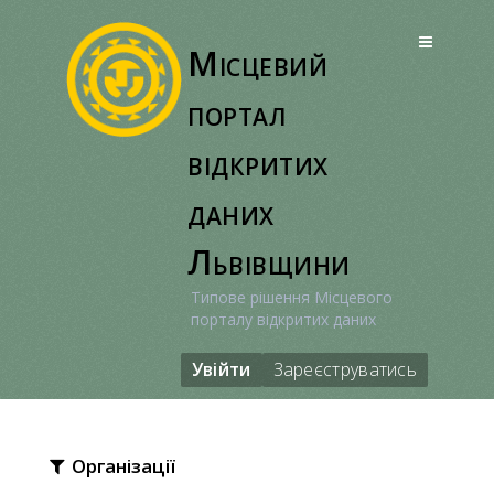
Перейти
до
Місцевий
вмісту
портал
відкритих
даних
Львівщини
Типове рішення Місцевого
порталу відкритих даних
Увійти
Зареєструватись
Організації