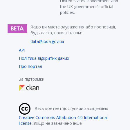
United States Government and
the UK government’s official
policies.
Якщо ви маєте зауваження або пропозиції,
будь ласка, напишіть нам:
data@loda.gov.ua
API
Політика відкритих даних
Про портал
За підтримки
Весь контент доступний за ліцензією
Creative Commons Attribution 4.0 International
license
, якщо не зазначено інше