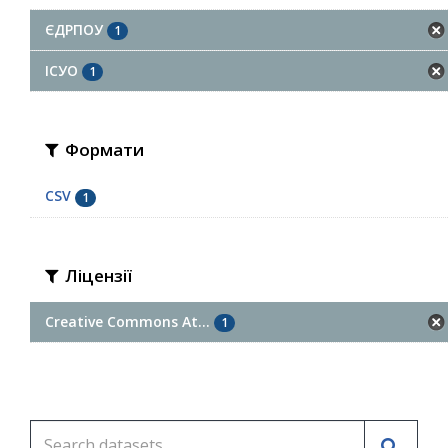
ЄДРПОУ
1
ІСУО
1
Формати
CSV
1
Ліцензії
Creative Commons At...
1