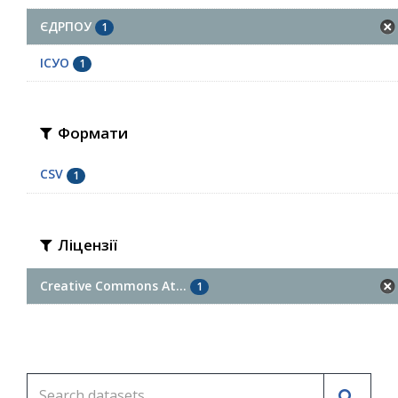
ЄДРПОУ
1
ІСУО
1
Формати
CSV
1
Ліцензії
Creative Commons At...
1