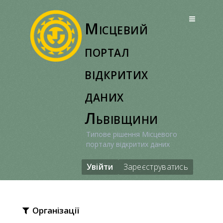
Перейти
до
Місцевий
вмісту
портал
відкритих
даних
Львівщини
Типове рішення Місцевого
порталу відкритих даних
Увійти
Зареєструватись
Організації