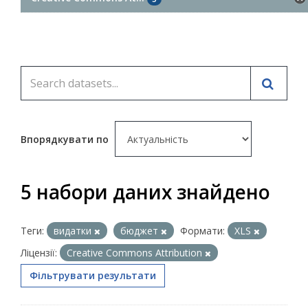
Впорядкувати по
5 набори даних знайдено
Теги:
видатки
бюджет
Формати:
XLS
Ліцензії:
Creative Commons Attribution
Фільтрувати результати