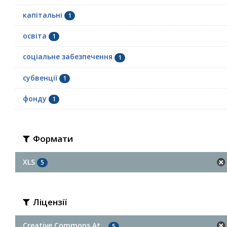
капітальні
1
освіта
1
соціальне забезпечення
1
субвенції
1
фонду
1
Формати
XLS
5
Ліцензії
Creative Commons At...
5