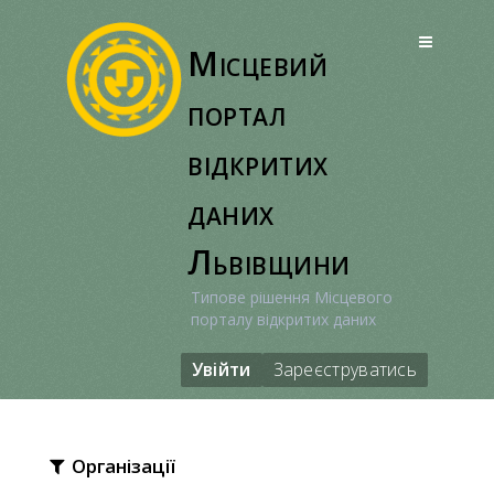
Перейти
до
Місцевий
вмісту
портал
відкритих
даних
Львівщини
Типове рішення Місцевого
порталу відкритих даних
Увійти
Зареєструватись
Організації