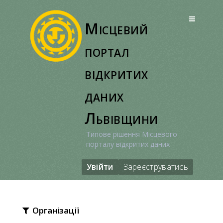
Перейти
до
Місцевий
вмісту
портал
відкритих
даних
Львівщини
Типове рішення Місцевого
порталу відкритих даних
Увійти
Зареєструватись
Організації