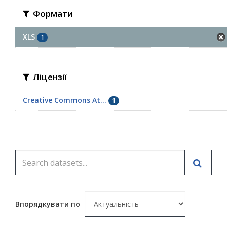
Формати
XLS
1
Ліцензії
Creative Commons At...
1
Впорядкувати по