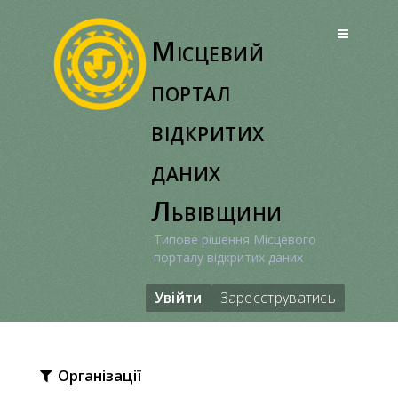
Перейти
до
Місцевий
вмісту
портал
відкритих
даних
Львівщини
Типове рішення Місцевого
порталу відкритих даних
Увійти
Зареєструватись
Організації