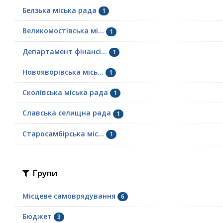
Белзька міська рада
1
Великомостівська мі...
1
Департамент фінансі...
1
Новояворівська місь...
1
Сколівська міська рада
1
Славська селищна рада
1
Старосамбірська міс...
1
Групи
Місцеве самоврядування
6
Бюджет
3