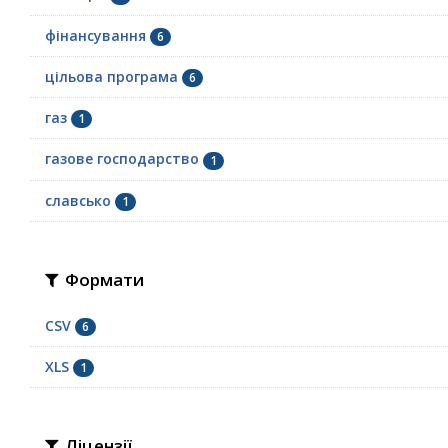
фінансування
6
цільова програма
6
газ
1
газове господарство
1
славсько
1
Формати
CSV
6
XLS
1
Ліцензії