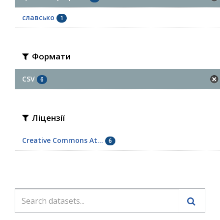
славсько
1
Формати
CSV
6
Ліцензії
Creative Commons At...
6