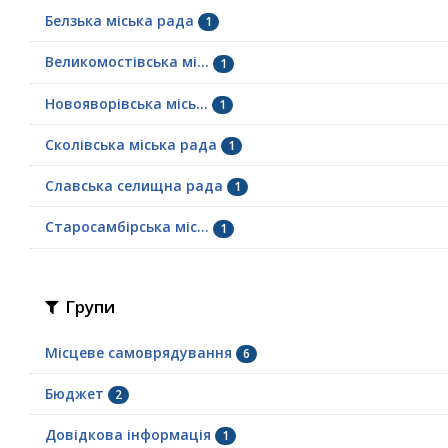
Белзька міська рада
1
Великомостівська мі...
1
Новояворівська місь...
1
Сколівська міська рада
1
Славська селищна рада
1
Старосамбірська міс...
1
Групи
Місцеве самоврядування
6
Бюджет
2
Довідкова інформація
1