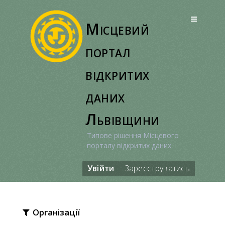
Перейти
до
Місцевий
вмісту
портал
відкритих
даних
Львівщини
Типове рішення Місцевого
порталу відкритих даних
Увійти
Зареєструватись
Організації