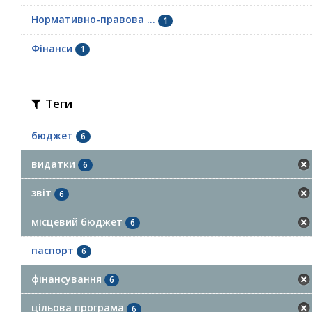
Нормативно-правова ...
1
Фінанси
1
Теги
бюджет
6
видатки
6
звіт
6
місцевий бюджет
6
паспорт
6
фінансування
6
цільова програма
6