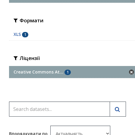
Формати
XLS
1
Ліцензії
Creative Commons At...
1
Впорядкувати по