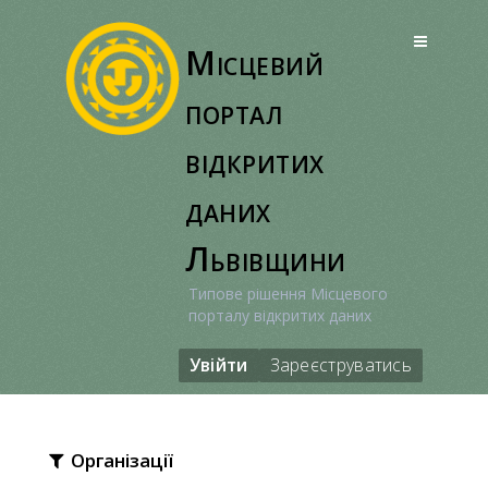
Перейти
до
Місцевий
вмісту
портал
відкритих
даних
Львівщини
Типове рішення Місцевого
порталу відкритих даних
Увійти
Зареєструватись
Організації