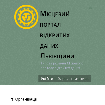
Перейти
до
Місцевий
вмісту
портал
відкритих
даних
Львівщини
Типове рішення Місцевого
порталу відкритих даних
Увійти
Зареєструватись
Організації