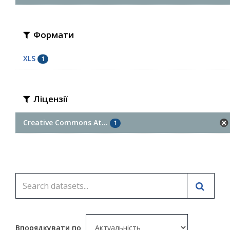
Формати
XLS
1
Ліцензії
Creative Commons At...
1
Впорядкувати по