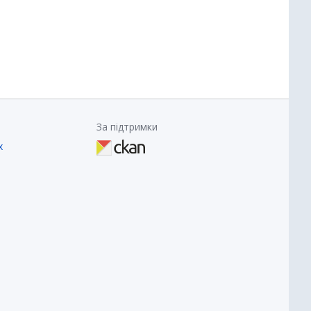
За підтримки
х