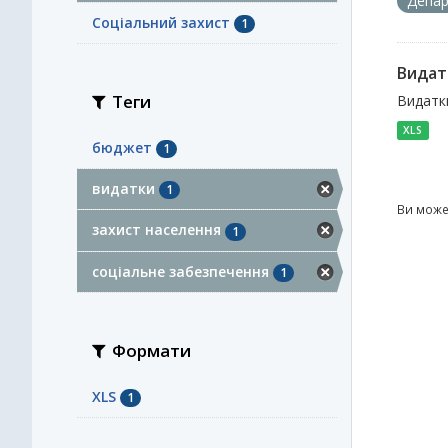
Депар
Соціальний захист
1
Видат
Теги
Видатки
XLS
бюджет
1
видатки
1
Ви може
захист населення
1
соціальне забезпечення
1
Формати
XLS
1