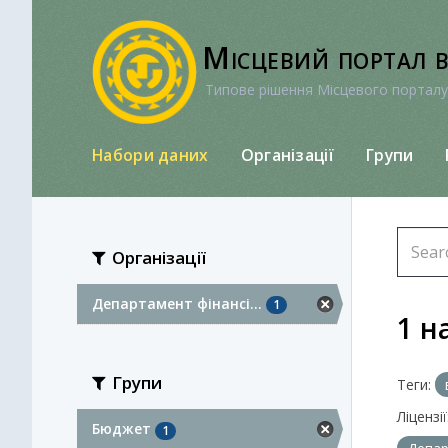
Перейти
до
Місцевий портал 
вмісту
Типове рішення Місцевого порталу
Набори даних
Організації
Групи
Організації
Департамент фінансі...
1
1 н
Групи
Теги:
Ліцензії
Бюджет
1