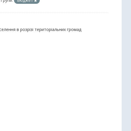
Групи:
Бюджет
селення в розрізі територіальних громад