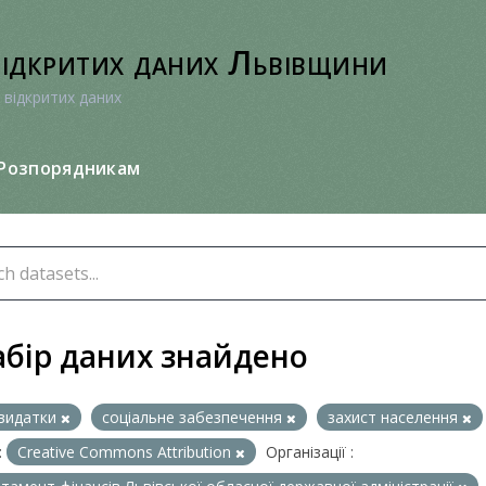
відкритих даних Львівщини
 відкритих даних
Розпорядникам
абір даних знайдено
видатки
соціальне забезпечення
захист населення
:
Creative Commons Attribution
Організації :