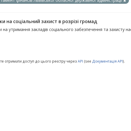
тамент фінансів Львівської обласної державної адміністрації
ки на соціальний захист в розрізі громад
 на утримання закладів соціального забезпечення та захисту на
те отримати доступ до цього реєстру через
API
(see
Документація API
).