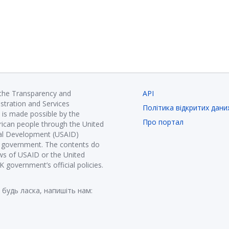
 the Transparency and
API
istration and Services
Політика відкритих дани
is made possible by the
Про портал
ican people through the United
nal Development (USAID)
K government. The contents do
ews of USAID or the United
government’s official policies.
 будь ласка, напишіть нам: