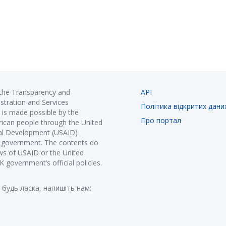
 the Transparency and
API
istration and Services
Політика відкритих дани
is made possible by the
Про портал
ican people through the United
nal Development (USAID)
K government. The contents do
ews of USAID or the United
government’s official policies.
 будь ласка, напишіть нам: