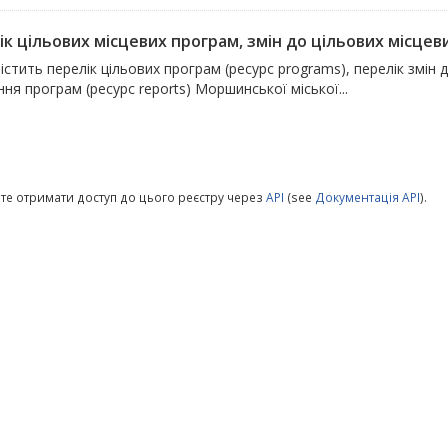
к цільових місцевих програм, змін до цільових місцевих
істить перелік цільових програм (ресурс programs), перелік змін 
ня програм (ресурс reports) Моршинської міської...
те отримати доступ до цього реєстру через
API
(see
Документація API
).