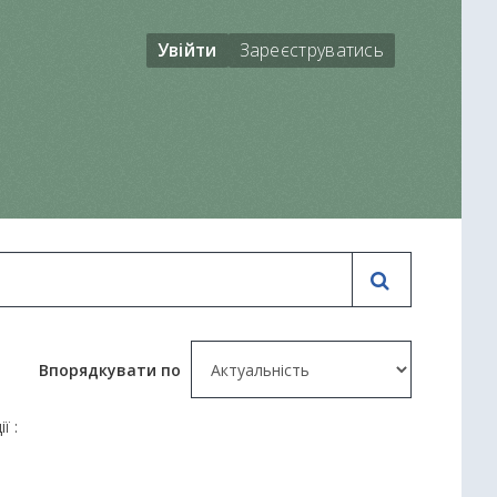
Увійти
Зареєструватись
Впорядкувати по
ї :