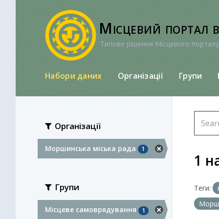
Перейти
до
Місцевий портал 
вмісту
Типове рішення Місцевого порталу
Набори даних
Організації
Групи
Організації
Моршинська міська рада
1
1 н
Групи
Теги:
Морши
Місцеве самоврядування
1