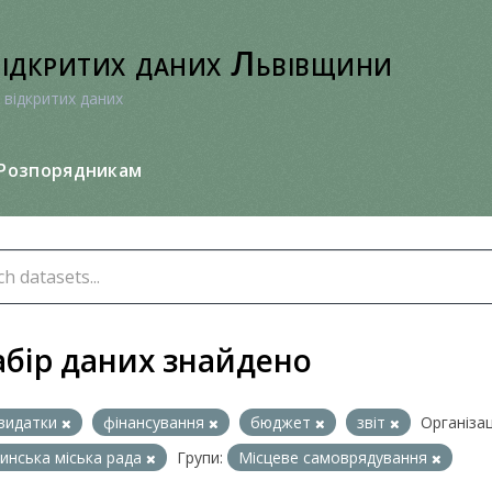
відкритих даних Львівщини
 відкритих даних
Розпорядникам
абір даних знайдено
видатки
фінансування
бюджет
звіт
Організаці
нська міська рада
Групи:
Місцеве самоврядування