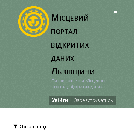
Перейти
до
Місцевий
вмісту
портал
відкритих
даних
Львівщини
Типове рішення Місцевого
порталу відкритих даних
Увійти
Зареєструватись
Організації