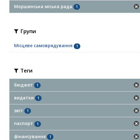
Моршинська міська рада
1
Групи
Місцеве самоврядування
1
Теги
бюджет
1
видатки
1
звіт
1
паспорт
1
фінансування
1