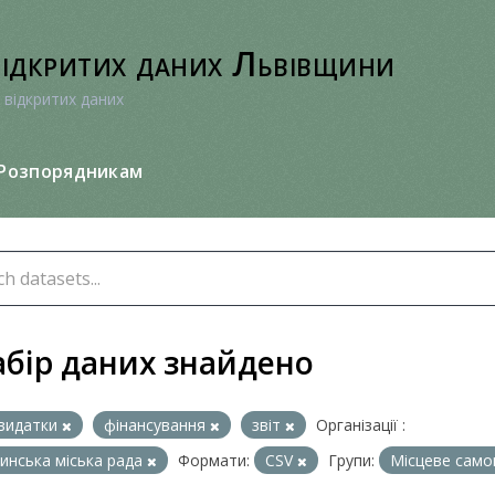
відкритих даних Львівщини
 відкритих даних
Розпорядникам
абір даних знайдено
видатки
фінансування
звіт
Організації :
нська міська рада
Формати:
CSV
Групи:
Місцеве сам