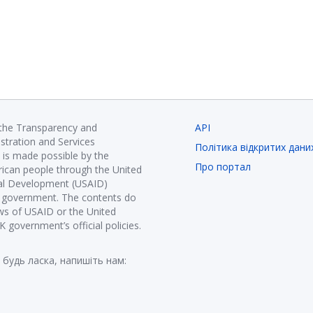
 the Transparency and
API
istration and Services
Політика відкритих дани
is made possible by the
Про портал
ican people through the United
nal Development (USAID)
K government. The contents do
ews of USAID or the United
government’s official policies.
 будь ласка, напишіть нам: