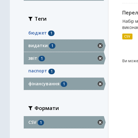
Перелі
Теги
Набір м
виконан
бюджет
1
CSV
видатки
1
звіт
1
Ви може
паспорт
1
фінансування
1
Формати
CSV
1