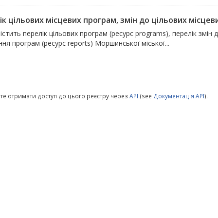
к цільових місцевих програм, змін до цільових місцевих
істить перелік цільових програм (ресурс programs), перелік змін 
ня програм (ресурс reports) Моршинської міської...
те отримати доступ до цього реєстру через
API
(see
Документація API
).