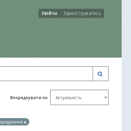
Увійти
Зареєструватись
Впорядкувати по
оврядування