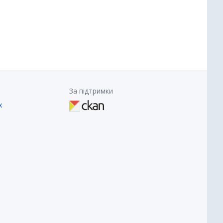
За підтримки
х