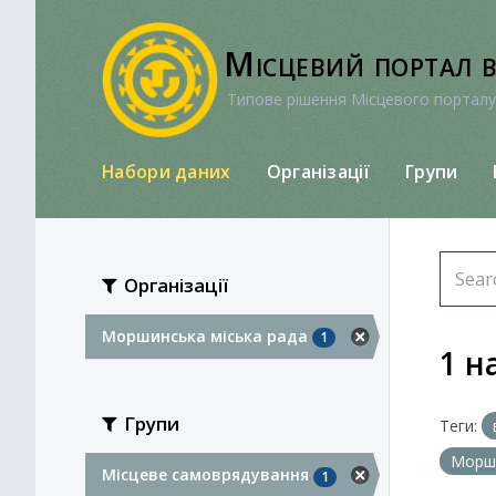
Перейти
до
Місцевий портал 
вмісту
Типове рішення Місцевого порталу
Набори даних
Організації
Групи
Організації
Моршинська міська рада
1
1 н
Групи
Теги:
Морши
Місцеве самоврядування
1