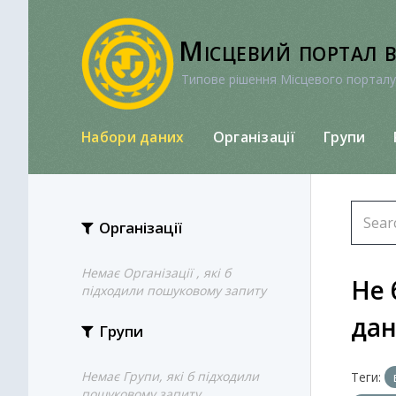
Перейти
до
Місцевий портал 
вмісту
Типове рішення Місцевого порталу
Набори даних
Організації
Групи
Організації
Немає Організації , які б
Не 
підходили пошуковому запиту
да
Групи
Немає Групи, які б підходили
Теги:
пошуковому запиту