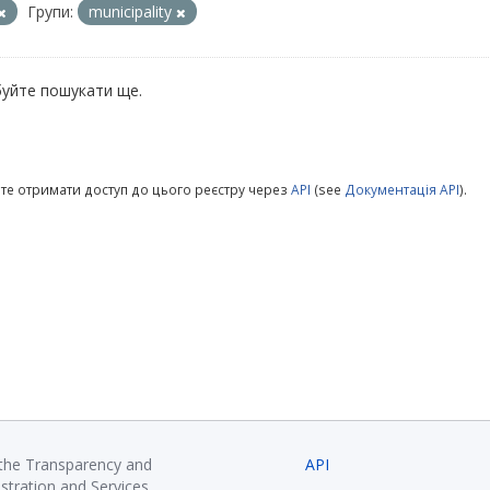
Групи:
municipality
уйте пошукати ще.
те отримати доступ до цього реєстру через
API
(see
Документація API
).
 the Transparency and
API
istration and Services