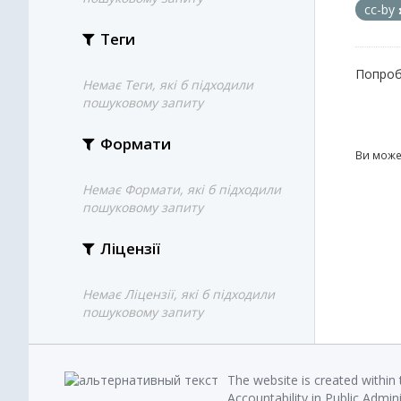
cc-by
Теги
Попроб
Немає Теги, які б підходили
пошуковому запиту
Формати
Ви може
Немає Формати, які б підходили
пошуковому запиту
Ліцензії
Немає Ліцензії, які б підходили
пошуковому запиту
The website is created within
Accountability in Public Admin