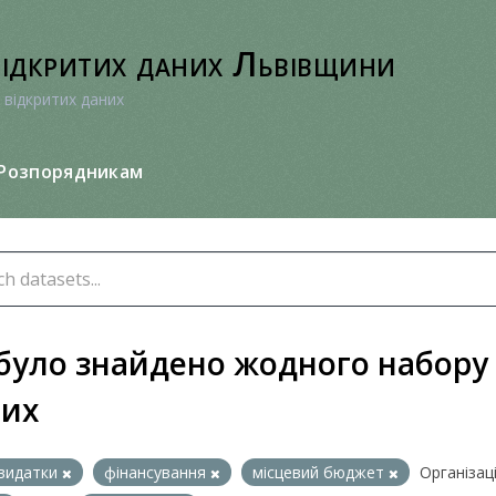
відкритих даних Львівщини
 відкритих даних
Розпорядникам
було знайдено жодного набору
них
видатки
фінансування
місцевий бюджет
Організації