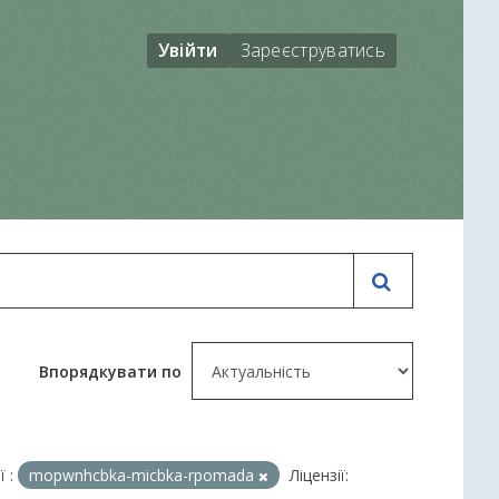
Увійти
Зареєструватись
Впорядкувати по
 :
mopwnhcbka-micbka-rpomada
Ліцензії: