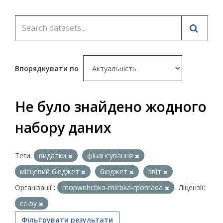
Впорядкувати по
Не було знайдено жодного
набору даних
Теги:
видатки
фінансування
місцевий бюджет
бюджет
звіт
Організації :
mopwnhcbka-micbka-rpomada
Ліцензії:
cc-by
Фільтрувати результати