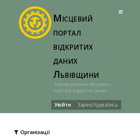
Перейти
до
Місцевий
вмісту
портал
відкритих
даних
Львівщини
Типове рішення Місцевого
порталу відкритих даних
Увійти
Зареєструватись
Організації