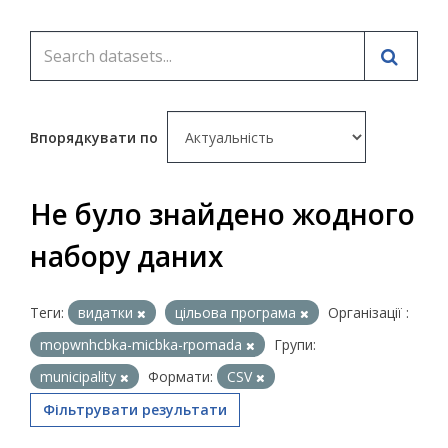
Впорядкувати по
Не було знайдено жодного
набору даних
Теги:
видатки
цільова програма
Організації :
mopwnhcbka-micbka-rpomada
Групи:
municipality
Формати:
CSV
Фільтрувати результати