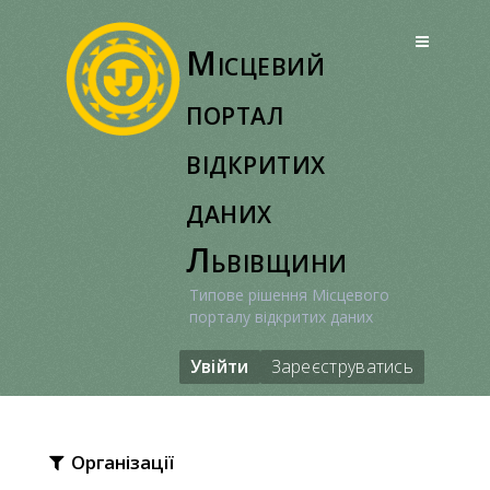
Перейти
до
Місцевий
вмісту
портал
відкритих
даних
Львівщини
Типове рішення Місцевого
порталу відкритих даних
Увійти
Зареєструватись
Організації