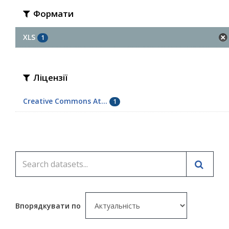
Формати
XLS
1
Ліцензії
Creative Commons At...
1
Впорядкувати по