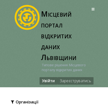
Перейти
до
Місцевий
вмісту
портал
відкритих
даних
Львівщини
Типове рішення Місцевого
порталу відкритих даних
Увійти
Зареєструватись
Організації