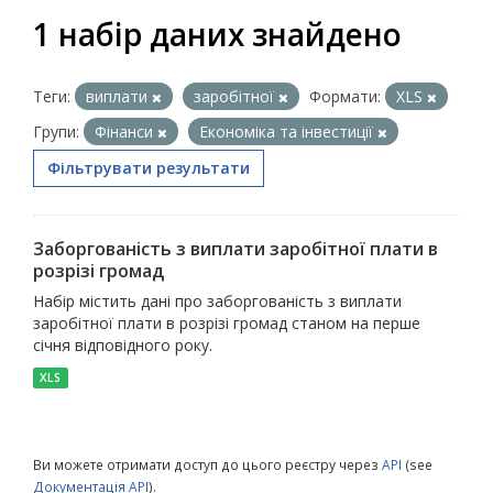
1 набір даних знайдено
Теги:
виплати
заробітної
Формати:
XLS
Групи:
Фінанси
Економіка та інвестиції
Фільтрувати результати
Заборгованість з виплати заробітної плати в
розрізі громад
Набір містить дані про заборгованість з виплати
заробітної плати в розрізі громад станом на перше
січня відповідного року.
XLS
Ви можете отримати доступ до цього реєстру через
API
(see
Документація API
).