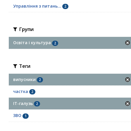
Управління з питань...
2
Групи
Освіта і культура
2
Теги
випусники
2
частка
2
ІТ-галузь
2
ЗВО
1