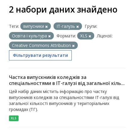
2 набори даних знайдено
Теги:
випусники
ІТ-галузь
Групи:
Освіта і культура
Формати:
XLS
Ліцензії:
Creative Commons Attribution
Фільтрувати результати
Частка випускників коледжів за
спеціальностями в ІТ-галузі від загальної кіль...
Цей набір даних містить інформацію про частку
випускників коледжів за спеціальностями ІТ-галузі від
загальної кількості випускників у територіальних
громадах (ТГ).
XLS