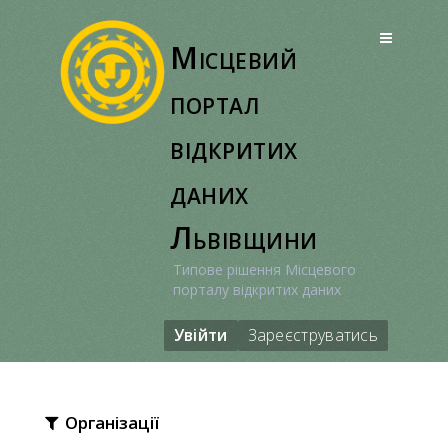
Перейти
до
Місцевий
вмісту
портал
відкритих
даних
Львівщини
Типове рішення Місцевого
порталу відкритих даних
Увійти
Зареєструватись
Організації