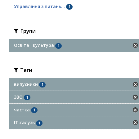
Управління з питань...
1
Групи
Освіта і культура
1
Теги
випусники
1
ЗВО
1
частка
1
ІТ-галузь
1