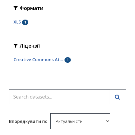
Формати
XLS
1
Ліцензії
Creative Commons At...
1
Впорядкувати по