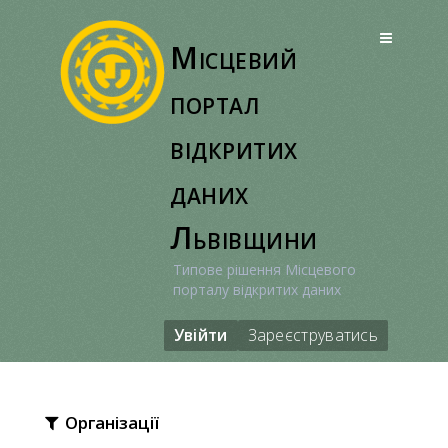
Перейти
до
Місцевий
вмісту
портал
відкритих
даних
Львівщини
Типове рішення Місцевого
порталу відкритих даних
Увійти
Зареєструватись
Організації