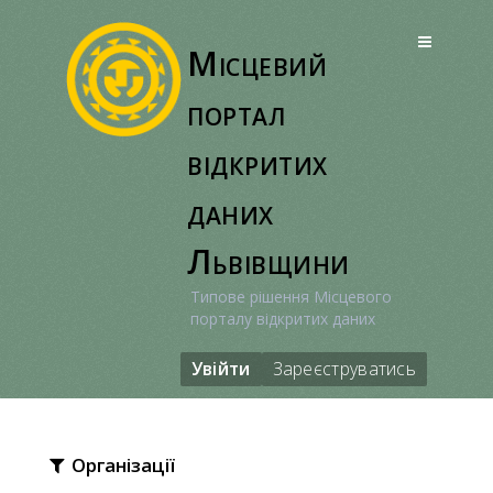
Перейти
до
Місцевий
вмісту
портал
відкритих
даних
Львівщини
Типове рішення Місцевого
порталу відкритих даних
Увійти
Зареєструватись
Організації