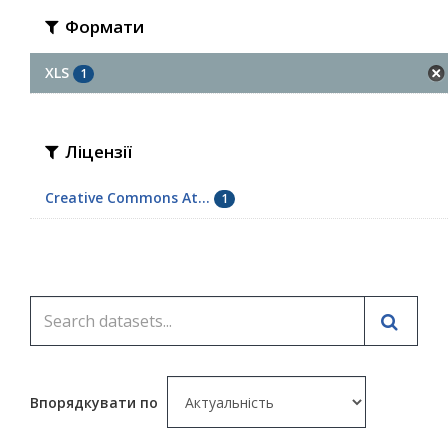
Формати
XLS
1
Ліцензії
Creative Commons At...
1
Впорядкувати по