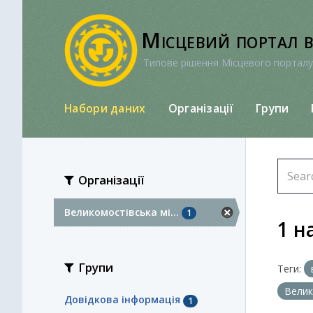
Перейти
до
Місцевий портал 
вмісту
Типове рішення Місцевого порталу
Набори даних
Організації
Групи
Організації
Великомостівська мі...
1
1 н
Групи
Теги:
Велик
Довідкова інформація
1