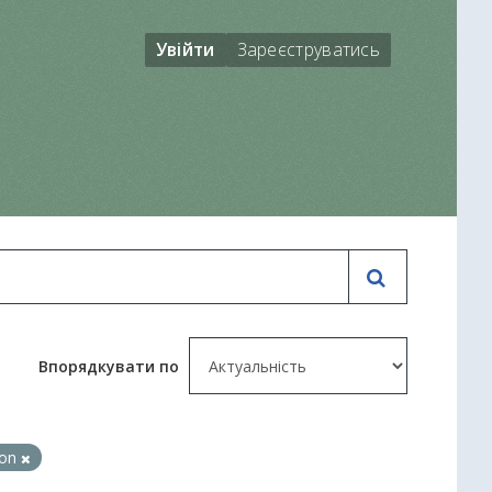
Увійти
Зареєструватись
Впорядкувати по
ion