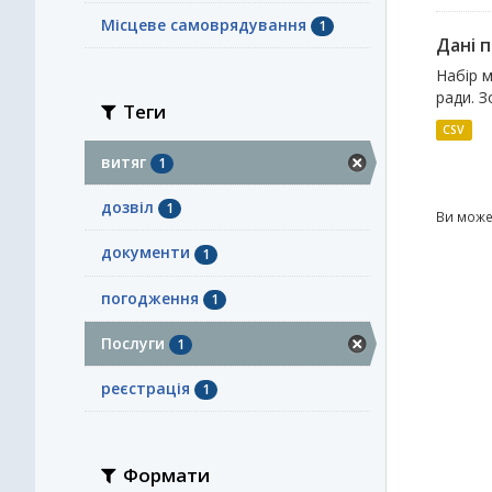
Місцеве самоврядування
1
Дані п
Набір м
ради. З
Теги
CSV
витяг
1
дозвіл
1
Ви може
документи
1
погодження
1
Послуги
1
реєстрація
1
Формати