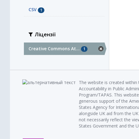
CSV
1
Ліцензії
Creative Commons At...
1
The website is created within
Accountability in Public Admin
Program/TAPAS. This website 
generous support of the Amer
States Agency for Internatio
alongside UK aid from the U
not necessarily reflect the vi
States Government and the UK 