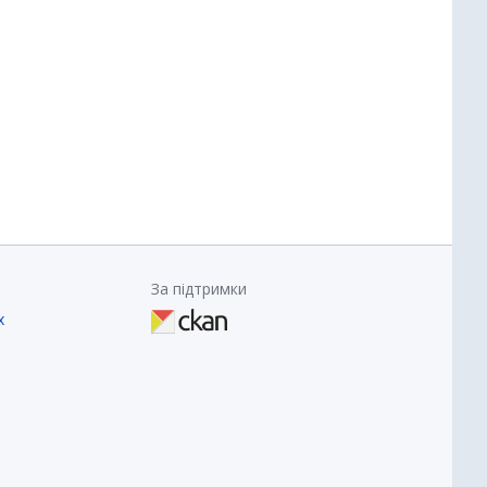
За підтримки
х