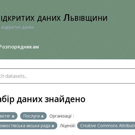
відкритих даних Львівщини
 відкритих даних
Розпорядникам
абір даних знайдено
витяг
Послуги
Організації :
омостівська міська рада
Ліцензії:
Creative Commons Attribut