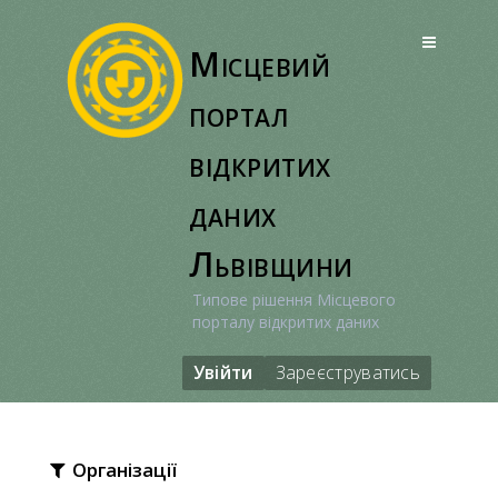
Перейти
до
Місцевий
вмісту
портал
відкритих
даних
Львівщини
Типове рішення Місцевого
порталу відкритих даних
Увійти
Зареєструватись
Організації