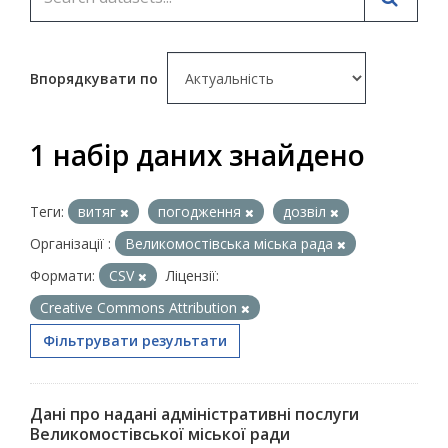
Впорядкувати по
1 набір даних знайдено
Теги:
витяг
погодження
дозвіл
Організації :
Великомостівська міська рада
Формати:
CSV
Ліцензії:
Creative Commons Attribution
Фільтрувати результати
Дані про надані адміністративні послуги
Великомостівської міської ради