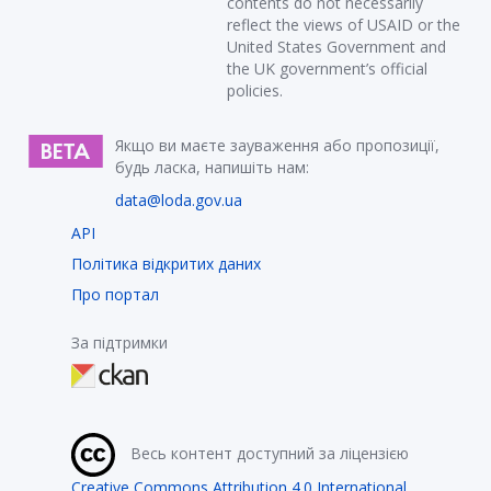
contents do not necessarily
reflect the views of USAID or the
United States Government and
the UK government’s official
policies.
Якщо ви маєте зауваження або пропозиції,
будь ласка, напишіть нам:
data@loda.gov.ua
API
Політика відкритих даних
Про портал
За підтримки
Весь контент доступний за ліцензією
Creative Commons Attribution 4.0 International