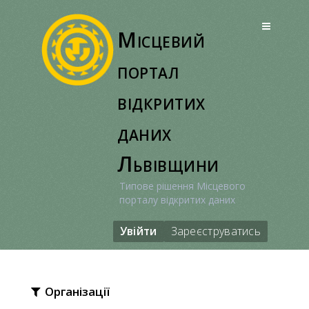
Перейти
до
Місцевий
вмісту
портал
відкритих
даних
Львівщини
Типове рішення Місцевого
порталу відкритих даних
Увійти
Зареєструватись
Організації