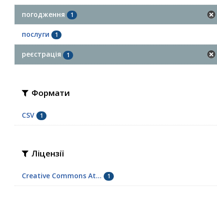
погодження
1
послуги
1
реєстрація
1
Формати
CSV
1
Ліцензії
Creative Commons At...
1