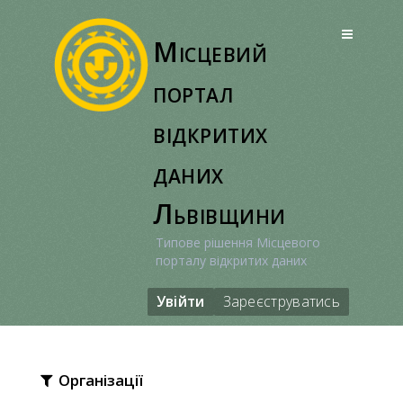
Перейти
до
Місцевий
вмісту
портал
відкритих
даних
Львівщини
Типове рішення Місцевого
порталу відкритих даних
Увійти
Зареєструватись
Організації