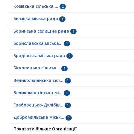
Козівська сільська ...
2
Белзька міська рада
1
Боринська селищна рада
1
Бориславська міська...
1
Бродівська міська рада
1
Бісковицька сільськ...
1
Великолюбінська сел...
1
Великомостівська мі...
1
Грабовецько-Дулібів...
1
Добромильська міськ...
1
Показати більше Організації