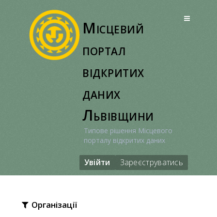
Перейти
до
Місцевий
вмісту
портал
відкритих
даних
Львівщини
Типове рішення Місцевого
порталу відкритих даних
Увійти
Зареєструватись
Організації