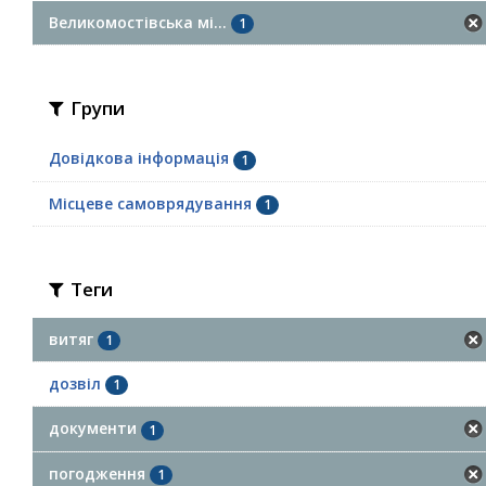
Великомостівська мі...
1
Групи
Довідкова інформація
1
Місцеве самоврядування
1
Теги
витяг
1
дозвіл
1
документи
1
погодження
1