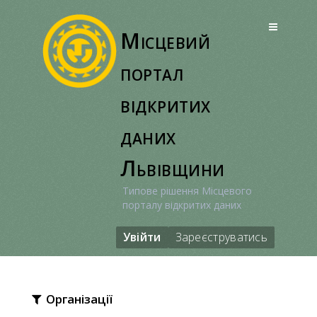
Перейти
до
Місцевий
вмісту
портал
відкритих
даних
Львівщини
Типове рішення Місцевого
порталу відкритих даних
Увійти
Зареєструватись
Організації