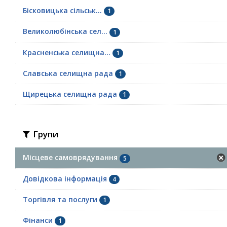
Бісковицька сільськ...
1
Великолюбінська сел...
1
Красненська селищна...
1
Славська селищна рада
1
Щирецька селищна рада
1
Групи
Місцеве самоврядування
5
Довідкова інформація
4
Торгівля та послуги
1
Фінанси
1