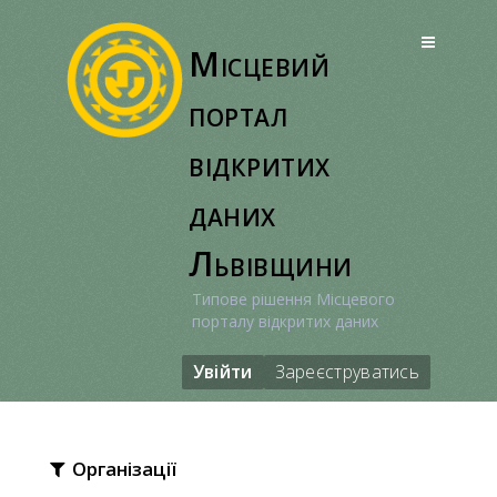
Перейти
до
Місцевий
вмісту
портал
відкритих
даних
Львівщини
Типове рішення Місцевого
порталу відкритих даних
Увійти
Зареєструватись
Організації