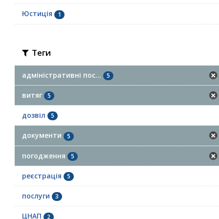
Юстиція
1
Теги
адміністративні пос...
5
витяг
5
дозвіл
5
документи
5
погодження
5
реєстрація
5
послуги
3
ЦНАП
2