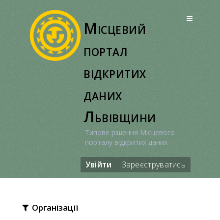
Перейти
до
Місцевий
вмісту
портал
відкритих
даних
Львівщини
Типове рішення Місцевого
порталу відкритих даних
Увійти
Зареєструватись
Організації