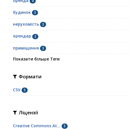
оренда
4
будинок
3
нерухомість
3
орендар
3
приміщення
3
Показати більше Теги
Формати
CSV
5
Ліцензії
Creative Commons At...
5