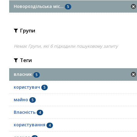
Новороздільська міс...
5
Групи
Немає Групи, які б підходили пошуковому запиту
Теги
власник
5
користувач
5
майно
5
Власність
4
користування
4