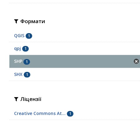
Формати
QGIS
1
qpj
1
SHP
1
SHX
1
Ліцензії
Creative Commons At...
1