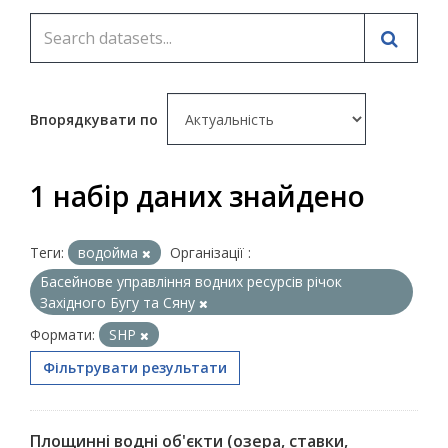
Впорядкувати по
1 набір даних знайдено
Теги:
водойма
Організації :
Басейнове управління водних ресурсів річок
Західного Бугу та Сяну
Формати:
SHP
Фільтрувати результати
Площинні водні об'єкти (озера, ставки,