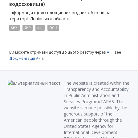
водосховища)
Інформація щодо площинних водних об'єктів на
території Львівської області.
SHX
SHP
qpj
QGIS
Ви можете отримати доступ до цього реєстру через
API
(see
Документація API
).
The website is created within the
Transparency and Accountability
in Public Administration and
Services Program/TAPAS. This
website is made possible by the
generous support of the
American people through the
United States Agency for
International Development