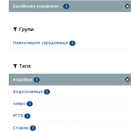
Басейнове управлінн...
1
Групи
Навколишнє середовище
1
Теги
водойма
1
водосховище
1
озеро
1
РГТВ
1
Ставок
1