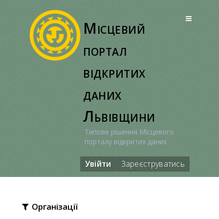
Перейти
до
Місцевий
вмісту
портал
відкритих
даних
Львівщини
Типове рішення Місцевого
порталу відкритих даних
Увійти
Зареєструватись
Організації