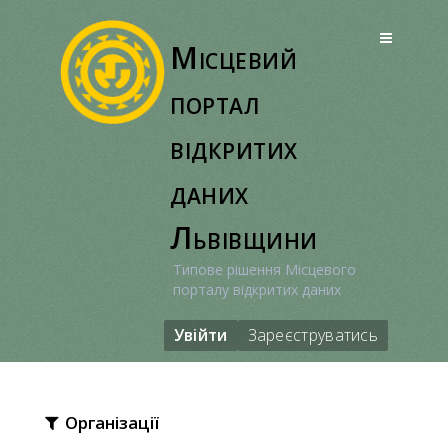
Перейти
до
Місцевий
вмісту
портал
відкритих
даних
Львівщини
Типове рішення Місцевого
порталу відкритих даних
Увійти
Зареєструватись
Організації