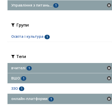
Управління з питань...
1
Групи
Освіта і культура
1
Теги
вчителі
1
ВШО
1
ЗЗО
1
онлайн-платформи
1