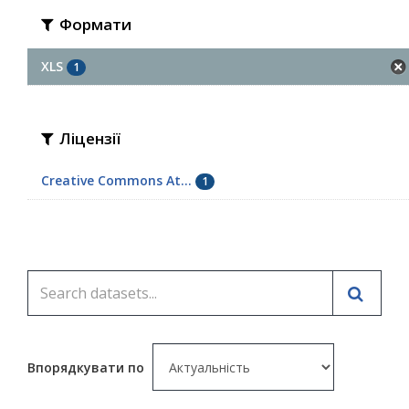
Формати
XLS
1
Ліцензії
Creative Commons At...
1
Впорядкувати по